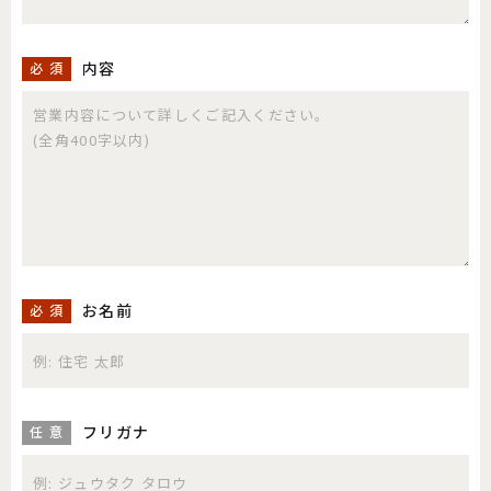
内容
必 須
お名前
必 須
フリガナ
任 意