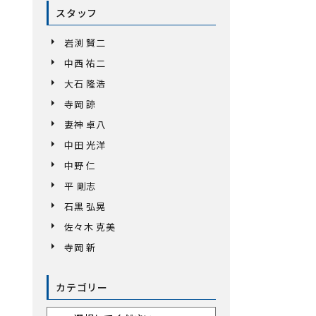
スタッフ
岩渕 賢二
中西 祐二
大石 隆浩
寺岡 諒
妻神 卓八
中田 光洋
中野 仁
平 剛志
石黒 弘晃
佐々木 克美
寺岡 新
カテゴリー